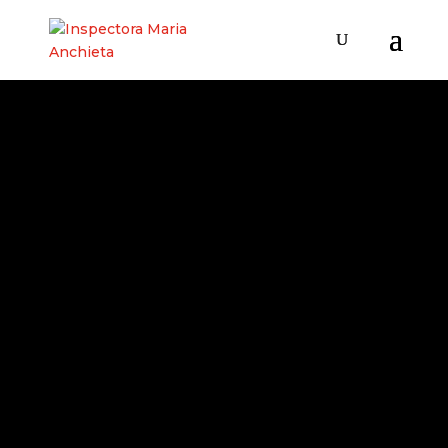
Casino non AAMS con
licenza internazionale:
guida pratica a bonus,
metodi di pagamento e
sicurezza
por
wp-backup
|
May 30, 2026
|
Sin categoría
Perché scegliere un casino non AAMS con
licenza internazionale?
Come verificare la licenza e la sicurezza del