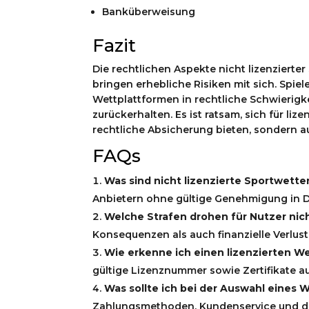
Banküberweisung
Fazit
Die rechtlichen Aspekte nicht lizenzierte
bringen erhebliche Risiken mit sich. Spiele
Wettplattformen in rechtliche Schwierigk
zurückerhalten. Es ist ratsam, sich für liz
rechtliche Absicherung bieten, sondern 
FAQs
Was sind nicht lizenzierte Sportwette
Anbietern ohne gültige Genehmigung in 
Welche Strafen drohen für Nutzer nich
Konsequenzen als auch finanzielle Verlust
Wie erkenne ich einen lizenzierten W
gültige Lizenznummer sowie Zertifikate auf
Was sollte ich bei der Auswahl eines
Zahlungsmethoden, Kundenservice und d