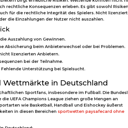
nbietern birgt erhebliche Risiken. Wettende könnten nicht n
ch rechtliche Konsequenzen erleben. Es gibt sowohl Risiken
uch für die rechtliche Integrität des Spielers. Nicht lizenzier
der die Einzahlungen der Nutzer nicht auszahlen.
ick
r die Auszahlung von Gewinnen.
he Absicherung beim Anbieterwechsel oder bei Problemen.
nicht lizenzierten Anbietern.
sequenzen bei der Teilnahme.
:
Fehlende Unterstützung bei Spielsucht.
d Wettmärkte in Deutschland
chaftlichen Sportfans, insbesondere im Fußball. Die Bundesl
wie die UEFA Champions League ziehen große Mengen an
ortarten wie Basketball, Handball und Eishockey äußerst
keiten in diesen Bereichen
sportwetten paysafecard ohne