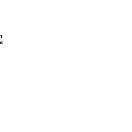
g.
ht
n