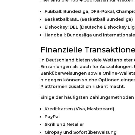
Hier sind die Top 4 Sportarten für Wetten
Fußball: Bundesliga, DFB-Pokal, Champ
Basketball: BBL (Basketball Bundesliga)
Eishockey: DEL (Deutsche Eishockey Lig
Handball: Bundesliga und internationa
Finanzielle Transaktion
In Deutschland bieten viele Wettanbieter
Einzahlungen als auch für Auszahlungen.
Banküberweisungen sowie Online-Wallets w
hingegen können solche Optionen eingesc
Plattformen zusätzlich riskant macht.
Einige der häufigsten Zahlungsmethoden 
Kreditkarten (Visa, Mastercard)
PayPal
Skrill und Neteller
Giropay und Sofortüberweisung