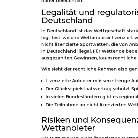
näher beleuchten.
Legalität und regulator
Deutschland
In Deutschland ist das Wettgeschäft stark
legt fest, welche Wettanbieter lizenzier
Nicht lizenzierte Sportwetten, die von 
in Deutschland illegal. Für Wettende bedeut
ausgezahlten Gewinnen, kaum rechtliche
Wie sieht der rechtliche Rahmen also ge
Lizenzierte Anbieter müssen strenge Auf
Der Glücksspielstaatsvertrag schützt Spi
In vielen Bundesländern gibt es region
Die Teilnahme an nicht lizenzierten W
Risiken und Konsequenz
Wettanbieter