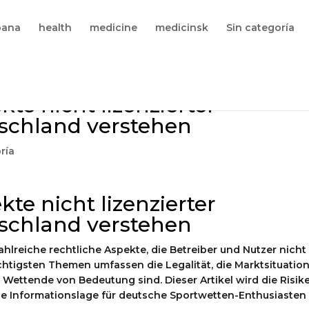
pana
health
medicine
medicinsk
Sin categoría
te nicht lizenzierter
schland verstehen
ría
te nicht lizenzierter
schland verstehen
hlreiche rechtliche Aspekte, die Betreiber und Nutzer nicht
ichtigsten Themen umfassen die Legalität, die Marktsituatio
r Wettende von Bedeutung sind. Dieser Artikel wird die Risik
ine Informationslage für deutsche Sportwetten-Enthusiasten