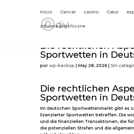
Inicio
Cancer
casino
Cœur
es
zdrowie-psychiczne
Die rechtlichen Aspek
Sportwetten in Deut
por
wp-backup
|
May 28, 2026
|
Sin catego
Die rechtlichen Aspek
Sportwetten in Deut
Im deutschen Sportwettenmarkt gibt es za
lizenzierter Sportwetten betreffen. Die w
und die finanziellen Transaktionen, die fü
die potenziellen Strafen und die allgeme