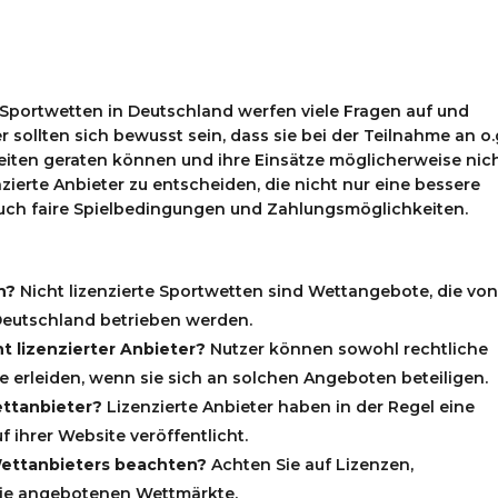
r Sportwetten in Deutschland werfen viele Fragen auf und
r sollten sich bewusst sein, dass sie bei der Teilnahme an o.
eiten geraten können und ihre Einsätze möglicherweise nic
enzierte Anbieter zu entscheiden, die nicht nur eine bessere
auch faire Spielbedingungen und Zahlungsmöglichkeiten.
n?
Nicht lizenzierte Sportwetten sind Wettangebote, die vo
Deutschland betrieben werden.
t lizenzierter Anbieter?
Nutzer können sowohl rechtliche
e erleiden, wenn sie sich an solchen Angeboten beteiligen.
ettanbieter?
Lizenzierte Anbieter haben in der Regel eine
 ihrer Website veröffentlicht.
 Wettanbieters beachten?
Achten Sie auf Lizenzen,
ie angebotenen Wettmärkte.